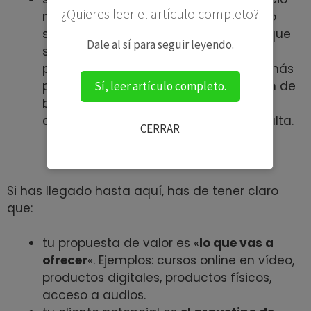
¿Quieres leer el artículo completo?
mensual puede ir incrementando pero
siempre manteniendo el precio a los que
Dale al sí para seguir leyendo.
se registraron a un precio más bajo
premiando así su apoyo. Además es más
probable que estos usuarios no se den de
Sí, leer artículo completo.
baja porque, en caso de querer volver,
deberían pagar la nueva cuota más alta.
CERRAR
✅ PUNTO DE CONTROL ✅
Si has llegado hasta aquí, has de tener claro
que:
tu propuesta de valor es «
lo que vas a
ofrecer
«. Ejemplos: cursos online en vídeo,
productos digitales, productos físicos,
acceso a audios.