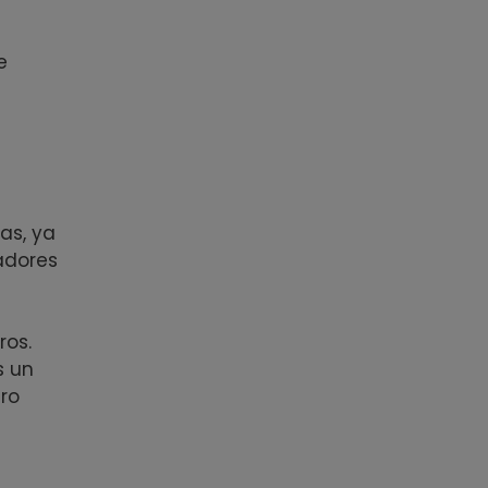
e
as, ya
adores
ros.
s un
ro