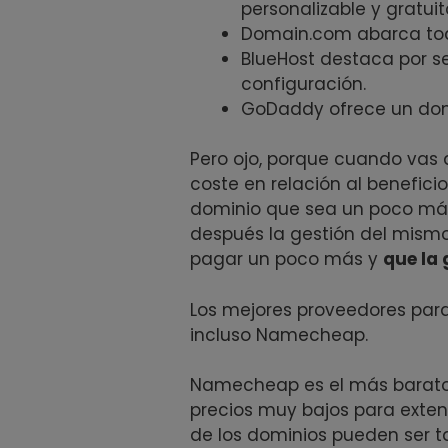
personalizable y gratui
Domain.com abarca tod
BlueHost destaca por ser
configuración.
GoDaddy ofrece un domi
Pero ojo, porque cuando vas 
coste en relación al benefici
dominio que sea un poco más
después la gestión del mism
pagar un poco más y
que la 
Los mejores proveedores par
incluso Namecheap.
Namecheap es el más barato s
precios muy bajos para exte
de los dominios pueden ser 