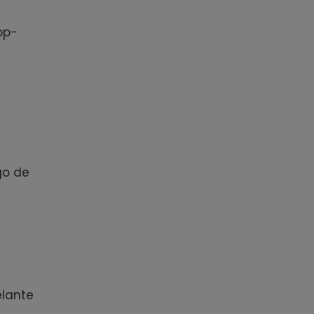
op-
go de
elante