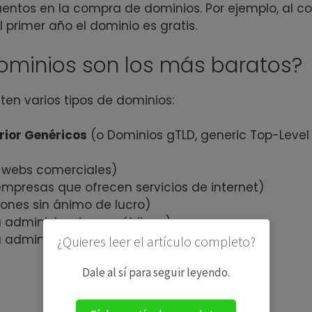
entos en la compra de dominios. Por ejemplo, al c
 primer año el dominio es gratis.
dominios son los más baratos?
ten varios tipos de dominios:
rior Genéricos
(o Dominios gTLD, generic Top-Level
 webs comerciales)
mpresas que ofrecen servicios de internet)
iones sin ánimo de lucro)
a administraciones públicas)
a administraciones educativas)
¿Quieres leer el artículo completo?
Dale al sí para seguir leyendo.