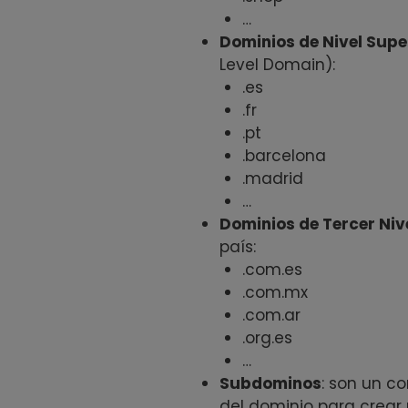
…
Dominios de Nivel Supe
Level Domain):
.es
.fr
.pt
.barcelona
.madrid
…
Dominios de Tercer Niv
país:
.com.es
.com.mx
.com.ar
.org.es
…
Subdominos
: son un c
del dominio para crea