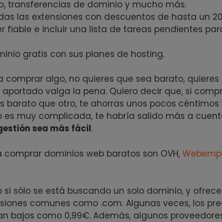
to, transferencias de dominio y mucho más.
as las extensiones con descuentos de hasta un 20
 fiable e incluir una lista de tareas pendientes par
nio gratis con sus planes de hosting.
a comprar algo, no quieres que sea barato, quieres 
o aportado valga la pena. Quiero decir que, si comp
 barato que otro, te ahorras unos pocos céntimos 
o es muy complicada, te habría salido más a cuen
gestión sea más fácil
.
a comprar dominios web baratos son OVH,
Webemp
i sólo se está buscando un solo dominio, y ofrece
nsiones comunes como .com. Algunas veces, los pre
tan bajos como 0,99€. Además, algunos proveedore