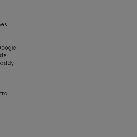
nes
Google
 de
oDaddy
tro