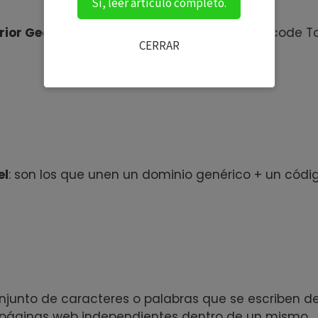
Sí, leer artículo completo.
rior Geográfico
(o Dominios ccTLD, country code T
CERRAR
el
: son los que unen un dominio genérico + un códi
onjunto de caracteres o palabras que se escriben d
r páginas web independientes dentro de un mismo