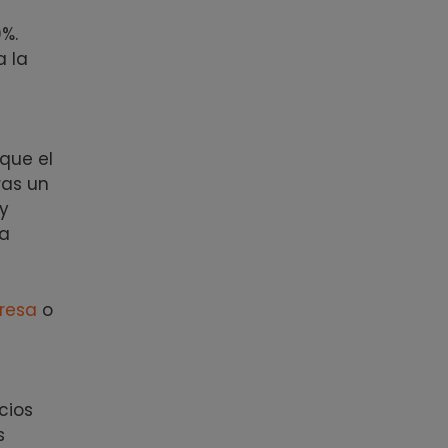
%.
a la
que el
ras un
y
ta
resa
o
cios
s