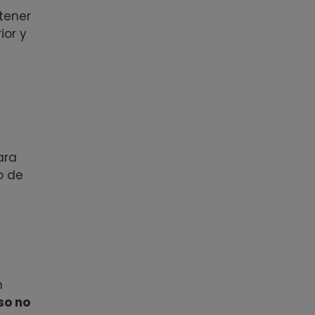
 tener
ior y
ara
o de
n
so no