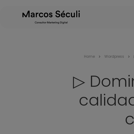
Home
Wordpress
▷ Domin
calida
c