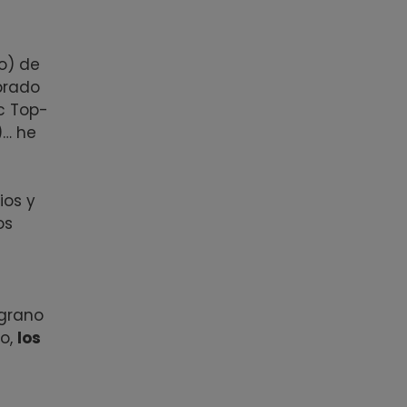
o) de
prado
c Top-
)… he
ios y
os
 grano
ho,
los