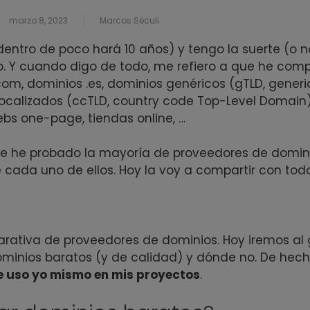
marzo 8, 2023
Marcos Séculi
dentro de poco hará 10 años) y tengo la suerte (o n
. Y cuando digo de todo, me refiero a que he com
com, dominios .es, dominios genéricos (gTLD, generi
ocalizados (ccTLD, country code Top-Level Domain
ebs one-page, tiendas online, …
ue he probado la mayoría de proveedores de domin
 cada uno de ellos. Hoy la voy a compartir con tod
arativa de proveedores de dominios. Hoy iremos al
inios baratos (y de calidad) y dónde no. De hec
e uso yo mismo en mis proyectos
.