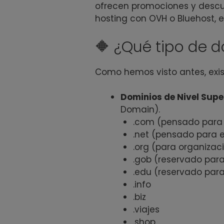
ofrecen promociones y descu
hosting con OVH o Bluehost, el
🔶 ¿Qué tipo de 
Como hemos visto antes, exis
Dominios de Nivel Supe
Domain).
.com (pensado para
.net (pensado para e
.org (para organizac
.gob (reservado par
.edu (reservado par
.info
.biz
.viajes
.shop