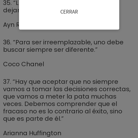
35. “La pregunta no es quién me va a
dejar; es quién me va a detener.”
CERRAR
Ayn Rand
36. “Para ser irreemplazable, uno debe
buscar siempre ser diferente.”
Coco Chanel
37. “Hay que aceptar que no siempre
vamos a tomar las decisiones correctas,
que vamos a meter la pata muchas
veces. Debemos comprender que el
fracaso no es lo contrario al éxito, sino
que es parte de él.”
Arianna Huffington