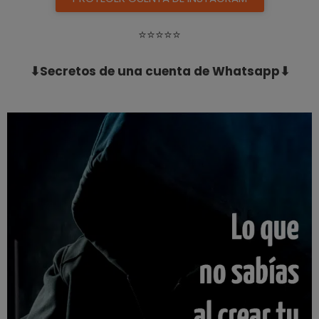
⭐️⭐️⭐️⭐️⭐️
⬇Secretos de una cuenta de Whatsapp⬇