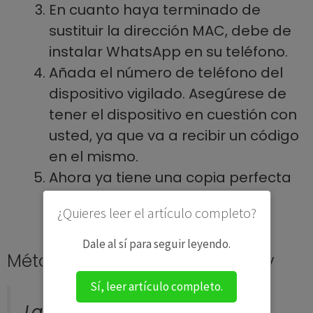
En cuanto haya terminado de
sustituir la dirección MAC, debe de
instalar WhatsApp en su teléfono.
Añada el número de teléfono del
dispositivo vigilado. Asegúrese de
tener el dispositivo en cuestión con
usted, ya que va a recibir un código
en el mismo.
Ahora ya tiene una copia perfecta
del WhatsApp del dispositivo
¿Quieres leer el artículo completo?
vigilado en su teléfono.
Dale al sí para seguir leyendo.
Método 3: Monitoree con mSpy
Sí, leer artículo completo.
La
app mSpy
está