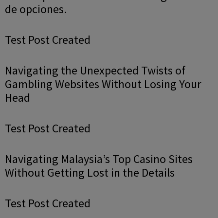
de opciones.
Test Post Created
Navigating the Unexpected Twists of
Gambling Websites Without Losing Your
Head
Test Post Created
Navigating Malaysia’s Top Casino Sites
Without Getting Lost in the Details
Test Post Created