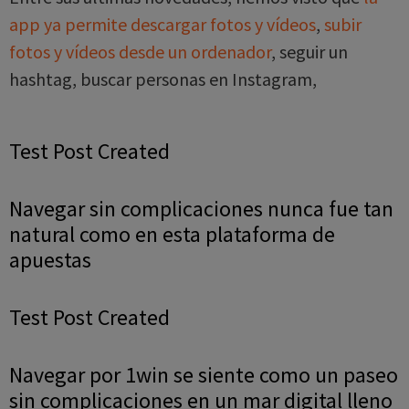
app ya permite descargar fotos y vídeos
,
subir
fotos y vídeos desde un ordenador
, seguir un
hashtag, buscar personas en Instagram,
Test Post Created
Navegar sin complicaciones nunca fue tan
natural como en esta plataforma de
apuestas
Test Post Created
Navegar por 1win se siente como un paseo
sin complicaciones en un mar digital lleno